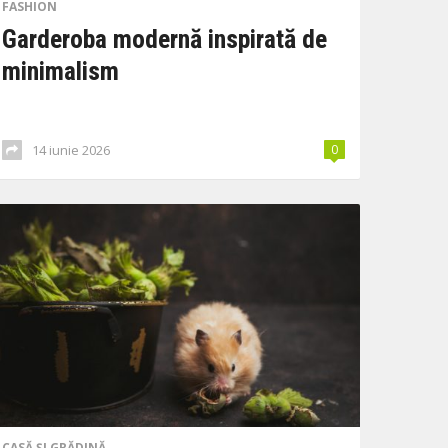
FASHION
Garderoba modernă inspirată de
minimalism
14 iunie 2026
0
CASĂ ȘI GRĂDINĂ