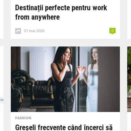
Destinații perfecte pentru work
from anywhere
31 mai 2026
0
FASHION
Greșeli frecvente când încerci să