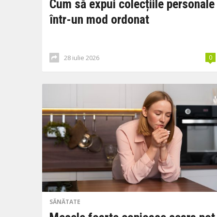
Cum să expui colecțiile personale
într-un mod ordonat
28 iulie 2026
0
SĂNĂTATE