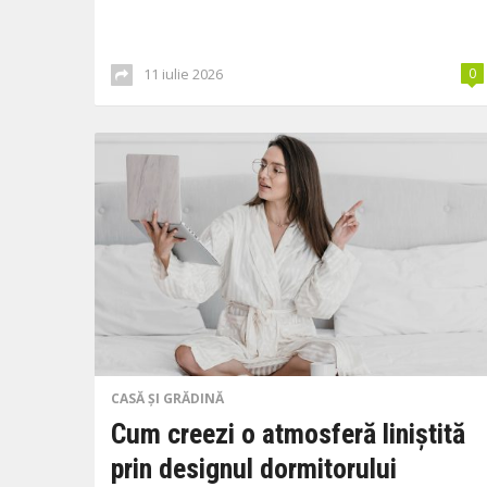
11 iulie 2026
0
CASĂ ȘI GRĂDINĂ
Cum creezi o atmosferă liniștită
prin designul dormitorului