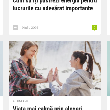
Cum să îți păstrezi energia pentru
lucrurile cu adevărat importante
19 iulie 2026
0
LIFESTYLE
Viața mai calmă prin alegeri