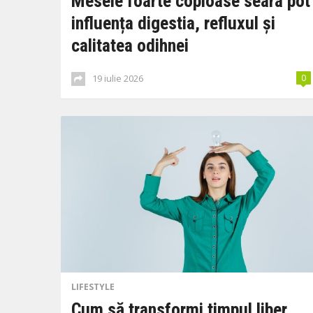
Mesele foarte copioase seara pot
influența digestia, refluxul și
calitatea odihnei
19 iulie 2026
0
LIFESTYLE
Cum să transformi timpul liber