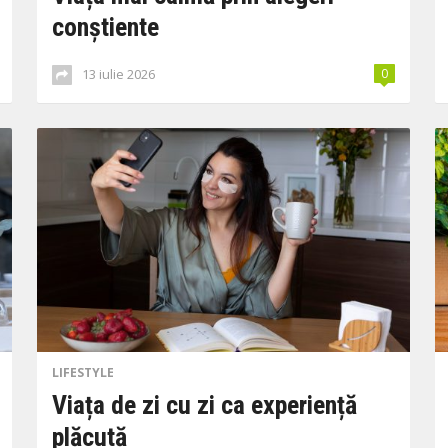
conștiente
13 iulie 2026
0
LIFESTYLE
Viața de zi cu zi ca experiență
plăcută