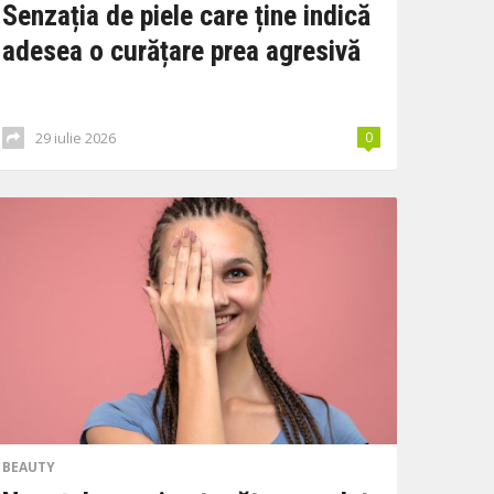
Senzația de piele care ține indică
adesea o curățare prea agresivă
29 iulie 2026
0
BEAUTY