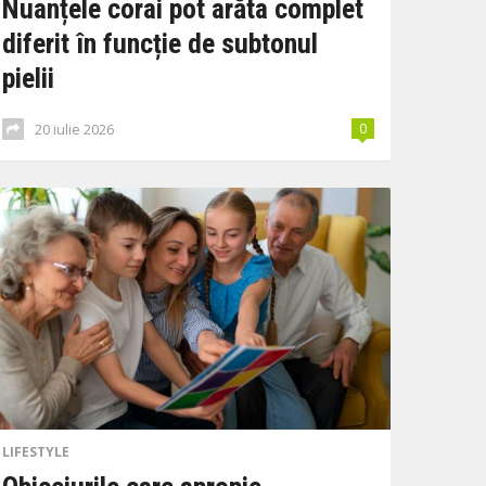
Nuanțele corai pot arăta complet
diferit în funcție de subtonul
pielii
20 iulie 2026
0
LIFESTYLE