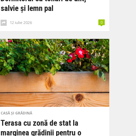
salvie și lemn pal
12 iulie 2026
0
CASĂ ȘI GRĂDINĂ
Terasa cu zonă de stat la
marginea grădinii pentru o