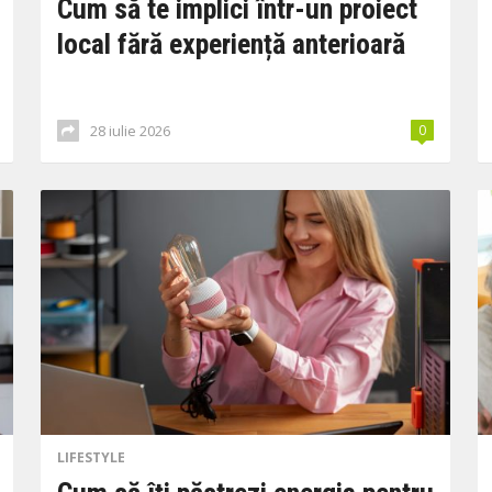
Cum să te implici într-un proiect
local fără experiență anterioară
28 iulie 2026
0
LIFESTYLE