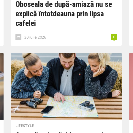
Oboseala de după-amiază nu se
explică întotdeauna prin lipsa
cafelei
30 iulie 2026
0
LIFESTYLE