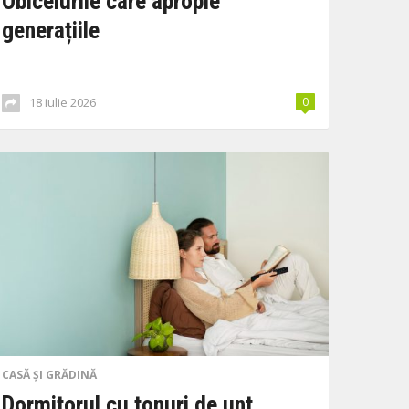
Obiceiurile care apropie
generațiile
18 iulie 2026
0
CASĂ ȘI GRĂDINĂ
Dormitorul cu tonuri de unt,