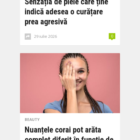
Senzația de piele care ține
indică adesea o curățare
prea agresivă
29 iulie 2026
0
BEAUTY
Nuanțele corai pot arăta
complet diferit în funcție de