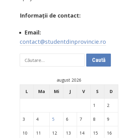
Informații de contact:
Email:
contact@studentdinprovincie.ro
Caută
după:
august 2026
L
Ma
Mi
J
V
S
D
1
2
3
4
5
6
7
8
9
10
11
12
13
14
15
16