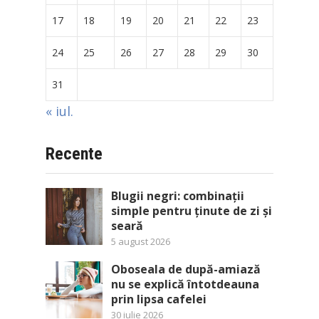
17
18
19
20
21
22
23
24
25
26
27
28
29
30
31
« iul.
Recente
Blugii negri: combinații
simple pentru ținute de zi și
seară
5 august 2026
Oboseala de după-amiază
nu se explică întotdeauna
prin lipsa cafelei
30 iulie 2026