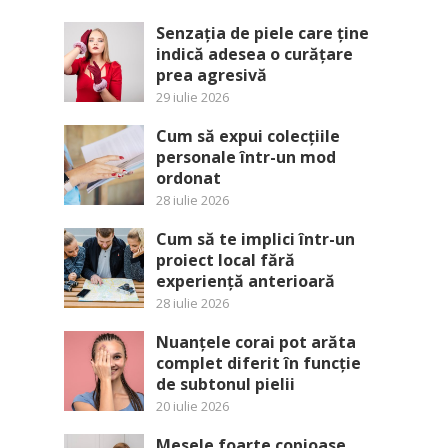
Senzația de piele care ține
indică adesea o curățare
prea agresivă
29 iulie 2026
Cum să expui colecțiile
personale într-un mod
ordonat
28 iulie 2026
Cum să te implici într-un
proiect local fără
experiență anterioară
28 iulie 2026
Nuanțele corai pot arăta
complet diferit în funcție
de subtonul pielii
20 iulie 2026
Mesele foarte copioase