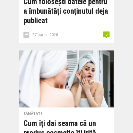
Cum folosești datele pentru
a îmbunătăți conținutul deja
publicat
27 aprilie 2026
0
SĂNĂTATE
Cum îți dai seama că un
produs cosmetic îți irită