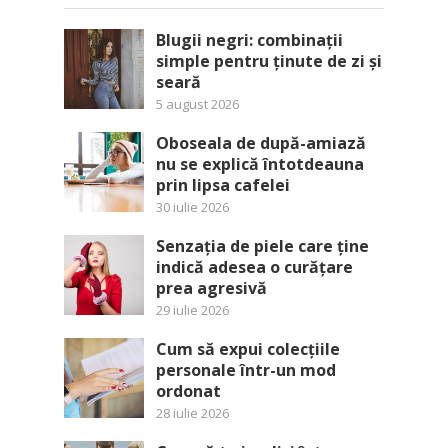
Blugii negri: combinații
simple pentru ținute de zi și
seară
5 august 2026
Oboseala de după-amiază
nu se explică întotdeauna
prin lipsa cafelei
30 iulie 2026
Senzația de piele care ține
indică adesea o curățare
prea agresivă
29 iulie 2026
Cum să expui colecțiile
personale într-un mod
ordonat
28 iulie 2026