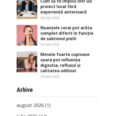
Cum să te implici într-un
proiect local fără
experiență anterioară
28 iulie 2026
Nuanțele corai pot arăta
complet diferit în funcție
de subtonul pielii
20 iulie 2026
Mesele foarte copioase
seara pot influența
digestia, refluxul și
calitatea odihnei
19 iulie 2026
Arhive
august 2026
(1)