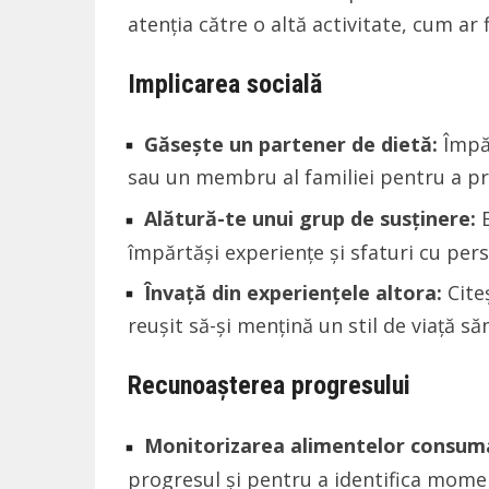
atenția către o altă activitate, cum ar f
Implicarea socială
Găsește un partener de dietă:
Împăr
sau un membru al familiei pentru a prim
Alătură-te unui grup de susținere:
E
împărtăși experiențe și sfaturi cu per
Învață din experiențele altora:
Cite
reușit să-și mențină un stil de viață s
Recunoașterea progresului
Monitorizarea alimentelor consum
progresul și pentru a identifica momen