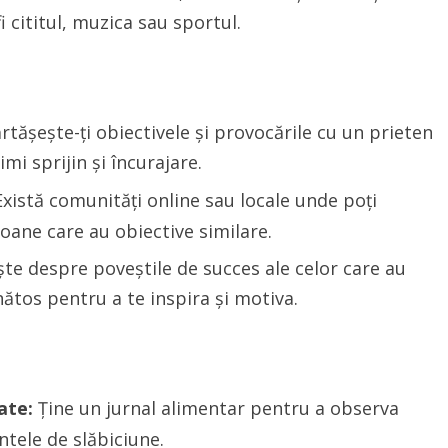
i cititul, muzica sau sportul.
tășește-ți obiectivele și provocările cu un prieten
i sprijin și încurajare.
xistă comunități online sau locale unde poți
soane care au obiective similare.
ște despre poveștile de succes ale celor care au
ănătos pentru a te inspira și motiva.
ate:
Ține un jurnal alimentar pentru a observa
tele de slăbiciune.