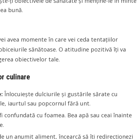
e-ți obiectivele de sănătate și menține-le în minte
cea bună.
vei avea momente în care vei ceda tentațiilor
 obiceiurile sănătoase. O atitudine pozitivă îți va
gerea obiectivelor tale.
or culinare
:
Înlocuiește dulciurile și gustările sărate cu
le, iaurtul sau popcornul fără unt.
fi confundată cu foamea. Bea apă sau ceai înainte
e.
e un anumit aliment, încearcă să îți redirecționezi