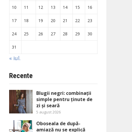
10
11
12
13
14
15
16
17
18
19
20
21
22
23
24
25
26
27
28
29
30
31
« iul.
Recente
Blugii negri: combinații
simple pentru ținute de
zi și seară
5 august 2026
Oboseala de după-
amiază nu se explică