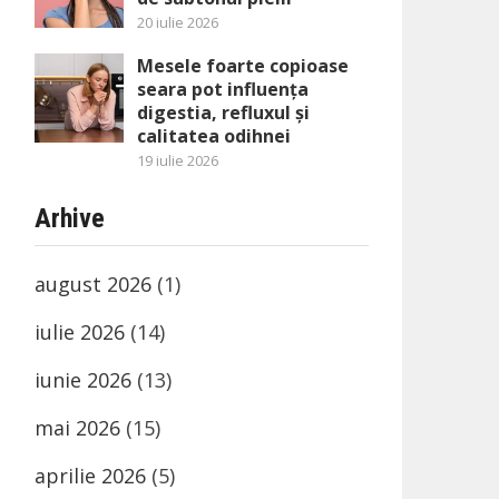
20 iulie 2026
Mesele foarte copioase
seara pot influența
digestia, refluxul și
calitatea odihnei
19 iulie 2026
Arhive
august 2026
(1)
iulie 2026
(14)
iunie 2026
(13)
mai 2026
(15)
aprilie 2026
(5)