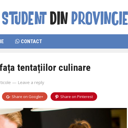
IE
CONTACT
fața tentațiilor culinare
ticole
—
Leave a reply
Share on
Google+
Share on
Pinterest