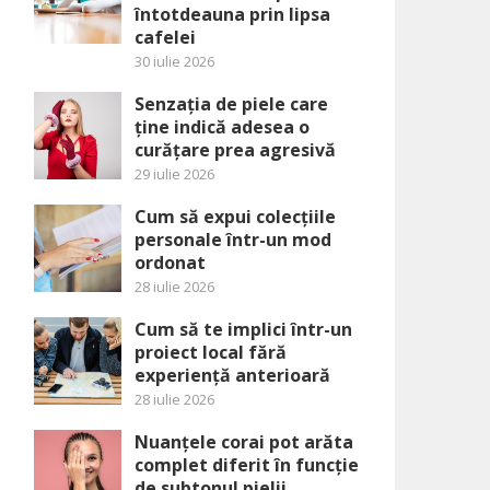
întotdeauna prin lipsa
cafelei
30 iulie 2026
Senzația de piele care
ține indică adesea o
curățare prea agresivă
29 iulie 2026
Cum să expui colecțiile
personale într-un mod
ordonat
28 iulie 2026
Cum să te implici într-un
proiect local fără
experiență anterioară
28 iulie 2026
Nuanțele corai pot arăta
complet diferit în funcție
de subtonul pielii