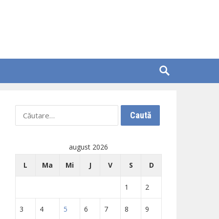
Caută
după:
august 2026
L
Ma
Mi
J
V
S
D
1
2
3
4
5
6
7
8
9