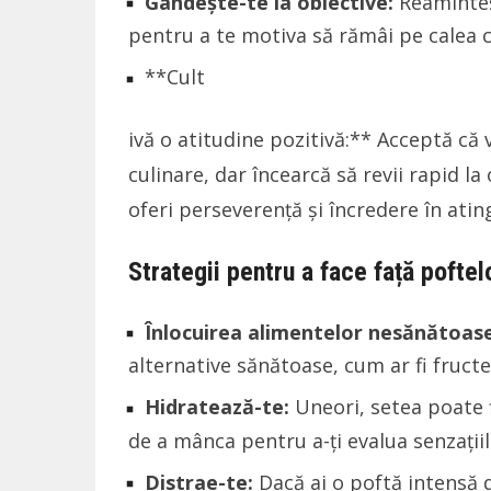
Gândește-te la obiective:
Reaminteșt
pentru a te motiva să rămâi pe calea 
**Cult
ivă o atitudine pozitivă:** Acceptă că 
culinare, dar încearcă să revii rapid la
oferi perseverență și încredere în atin
Strategii pentru a face față poftel
Înlocuirea alimentelor nesănătoase
alternative sănătoase, cum ar fi fructe
Hidratează-te:
Uneori, setea poate 
de a mânca pentru a-ți evalua senzațiil
Distrae-te:
Dacă ai o poftă intensă d