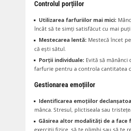
Controlul porțiilor
Utilizarea farfuriilor mai mici:
Mânca
încât să te simți satisfăcut cu mai puți
Mestecarea lentă:
Mestecă încet pen
că ești sătul.
Porții individuale:
Evită să mănânci d
farfurie pentru a controla cantitatea
Gestionarea emoțiilor
Identificarea emoțiilor declanșatoa
mânca. Stresul, plictiseala sau triste
Găsirea altor modalități de a face 
exerciții fizice, să te plimbi sau să te 