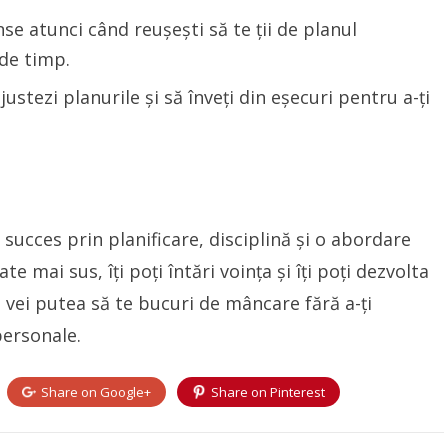
e atunci când reușești să te ții de planul
de timp.
justezi planurile și să înveți din eșecuri pentru a-ți
 succes prin planificare, disciplină și o abordare
e mai sus, îți poți întări voința și îți poți dezvolta
 vei putea să te bucuri de mâncare fără a-ți
personale.
Share on
Google+
Share on
Pinterest