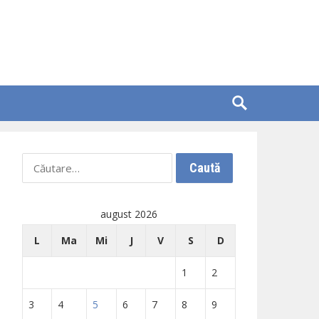
Caută
după:
august 2026
L
Ma
Mi
J
V
S
D
1
2
3
4
5
6
7
8
9