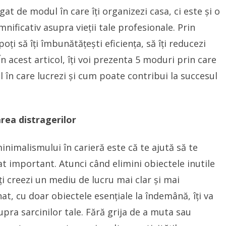
t de modul în care îți organizezi casa, ci este și o
nificativ asupra vieții tale profesionale. Prin
oți să îți îmbunătățești eficiența, să îți reducezi
 În acest articol, îți voi prezenta 5 moduri prin care
n care lucrezi și cum poate contribui la succesul
rea distragerilor
inimalismului în carieră este că te ajută să te
t important. Atunci când elimini obiectele inutile
 îți creezi un mediu de lucru mai clar și mai
t, cu doar obiectele esențiale la îndemână, îți va
pra sarcinilor tale. Fără grija de a muta sau