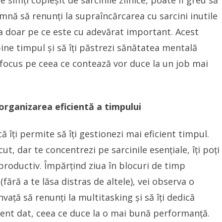
e simți copleșit de sarcinile zilnice, poate fi greu să
mnă să renunți la supraîncărcarea cu sarcini inutile
tra doar pe ce este cu adevărat important. Acest
 bine timpul și să îți păstrezi sănătatea mentală
t focus pe ceea ce contează vor duce la un job mai
organizarea eficientă a timpului
 îți permite să îți gestionezi mai eficient timpul.
ut, dar te concentrezi pe sarcinile esențiale, îți poți
 productiv. Împărțind ziua în blocuri de timp
fără a te lăsa distras de altele), vei observa o
nvață să renunți la multitasking și să îți dedică
ment dat, ceea ce duce la o mai bună performanță.