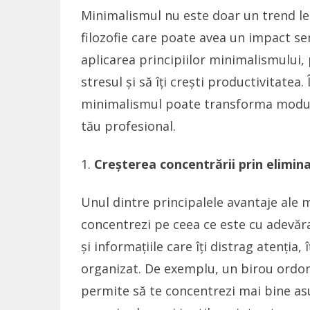
Minimalismul nu este doar un trend lega
filozofie care poate avea un impact sem
aplicarea principiilor minimalismului, p
stresul și să îți crești productivitatea.
minimalismul poate transforma modul î
tău profesional.
Creșterea concentrării prin elimina
Unul dintre principalele avantaje ale m
concentrezi pe ceea ce este cu adevăra
și informațiile care îți distrag atenția,
organizat. De exemplu, un birou ordona
permite să te concentrezi mai bine asu