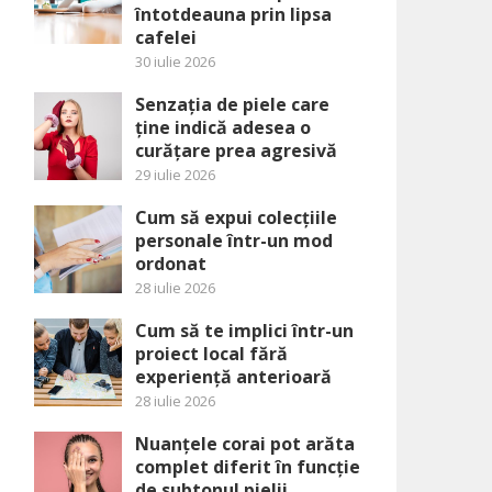
întotdeauna prin lipsa
cafelei
30 iulie 2026
Senzația de piele care
ține indică adesea o
curățare prea agresivă
29 iulie 2026
Cum să expui colecțiile
personale într-un mod
ordonat
28 iulie 2026
Cum să te implici într-un
proiect local fără
experiență anterioară
28 iulie 2026
Nuanțele corai pot arăta
complet diferit în funcție
de subtonul pielii