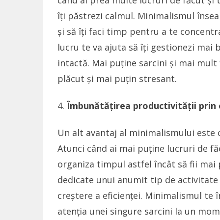
când ai prea multe lucruri de făcut și t
îți păstrezi calmul. Minimalismul însea
și să îți faci timp pentru a te concen
lucru te va ajuta să îți gestionezi mai
intactă. Mai puține sarcini și mai mul
plăcut și mai puțin stresant.
Îmbunătățirea productivității prin 
Un alt avantaj al minimalismului este că
Atunci când ai mai puține lucruri de făc
organiza timpul astfel încât să fii mai
dedicate unui anumit tip de activitate (
creștere a eficienței. Minimalismul te î
atenția unei singure sarcini la un mo