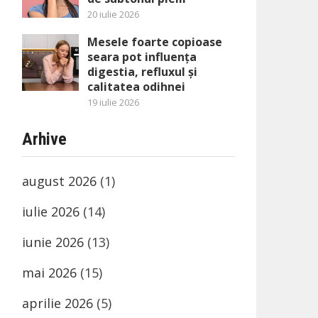
20 iulie 2026
Mesele foarte copioase
seara pot influența
digestia, refluxul și
calitatea odihnei
19 iulie 2026
Arhive
august 2026
(1)
iulie 2026
(14)
iunie 2026
(13)
mai 2026
(15)
aprilie 2026
(5)