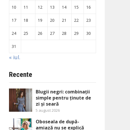
10
11
12
13
14
15
16
17
18
19
20
21
22
23
24
25
26
27
28
29
30
31
« iul.
Recente
Blugii negri: combinații
simple pentru ținute de
zi și seară
5 august 2026
Oboseala de după-
amiază nu se explică