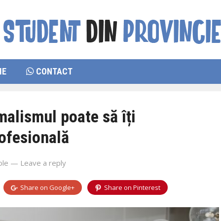
IE
CONTACT
alismul poate să îți
ofesională
ole
—
Leave a reply
Share on
Google+
Share on
Pinterest