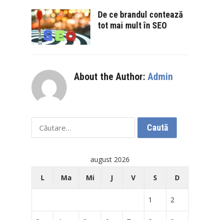
De ce brandul contează
tot mai mult în SEO
About the Author:
Admin
Caută
după:
august 2026
L
Ma
Mi
J
V
S
D
1
2