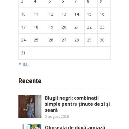
3
4
5
6
7
8
9
10
11
12
13
14
15
16
17
18
19
20
21
22
23
24
25
26
27
28
29
30
31
« iul.
Recente
Blugii negri: combinații
simple pentru ținute de zi și
seară
5 august 2026
Oboseala de după-amiază