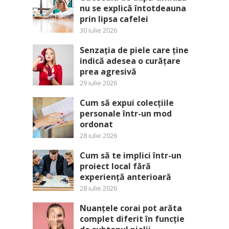
nu se explică întotdeauna
prin lipsa cafelei
30 iulie 2026
Senzația de piele care ține
indică adesea o curățare
prea agresivă
29 iulie 2026
Cum să expui colecțiile
personale într-un mod
ordonat
28 iulie 2026
Cum să te implici într-un
proiect local fără
experiență anterioară
28 iulie 2026
Nuanțele corai pot arăta
complet diferit în funcție