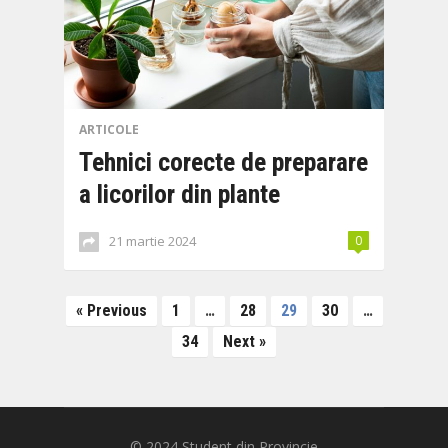
ARTICOLE
Tehnici corecte de preparare
a licorilor din plante
21 martie 2024
0
Paginație
« Previous
1
…
28
29
30
…
articole
34
Next »
© 2024
Student din Provincie