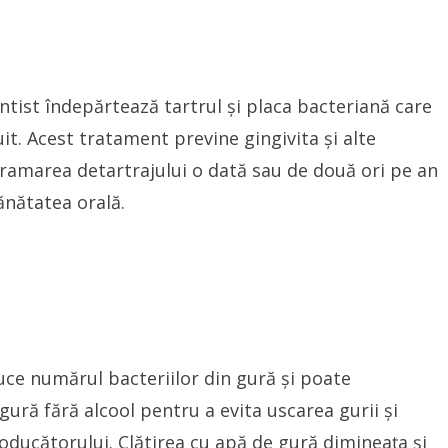
ntist îndepărtează tartrul și placa bacteriană care
uit. Acest tratament previne gingivita și alte
gramarea detartrajului o dată sau de două ori pe an
nătatea orală.
ce numărul bacteriilor din gură și poate
ură fără alcool pentru a evita uscarea gurii și
oducătorului. Clătirea cu apă de gură dimineața și