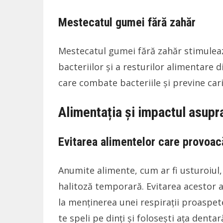
Mestecatul gumei fără zahăr
Mestecatul gumei fără zahăr stimulează
bacteriilor și a resturilor alimentare d
care combate bacteriile și previne cari
Alimentația și impactul asupra
Evitarea alimentelor care provoac
Anumite alimente, cum ar fi usturoiul
halitoză temporară. Evitarea acestor 
la menținerea unei respirații proaspet
te speli pe dinți și folosești ața dent