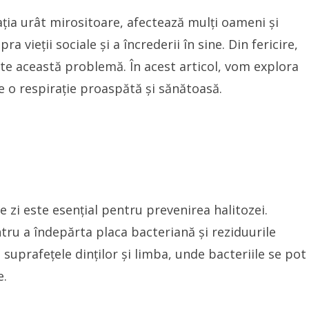
ția urât mirositoare, afectează mulți oameni și
 vieții sociale și a încrederii în sine. Din fericire,
ate această problemă. În acest articol, vom explora
 o respirație proaspătă și sănătoasă.
pe zi este esențial pentru prevenirea halitozei.
ntru a îndepărta placa bacteriană și reziduurile
 suprafețele dinților și limba, unde bacteriile se pot
e.