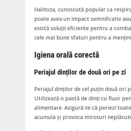
Halitoza, cunoscută popular ca respira
poate avea un impact semnificativ asupra
există soluții eficiente pentru a comb
cele mai bune sfaturi pentru a menține
Igiena orală corectă
Periajul dinților de două ori pe zi
Periajul dinților de cel puțin două ori 
Utilizează o pastă de dinți cu fluor pe
alimentare. Asigură-te că periezi toate
acumula și provoca mirosuri neplăcut