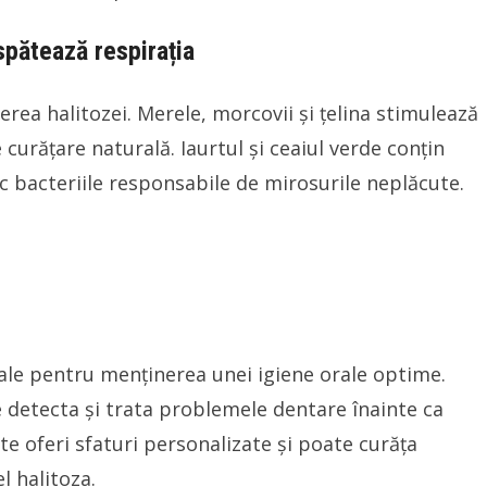
pătează respirația
ea halitozei. Merele, morcovii și țelina stimulează
 curățare naturală. Iaurtul și ceaiul verde conțin
c bacteriile responsabile de mirosurile neplăcute.
țiale pentru menținerea unei igiene orale optime.
 detecta și trata problemele dentare înainte ca
te oferi sfaturi personalizate și poate curăța
l halitoza.