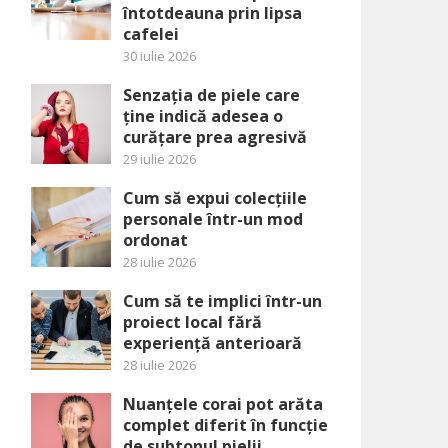
întotdeauna prin lipsa
cafelei
30 iulie 2026
Senzația de piele care
ține indică adesea o
curățare prea agresivă
29 iulie 2026
Cum să expui colecțiile
personale într-un mod
ordonat
28 iulie 2026
Cum să te implici într-un
proiect local fără
experiență anterioară
28 iulie 2026
Nuanțele corai pot arăta
complet diferit în funcție
de subtonul pielii