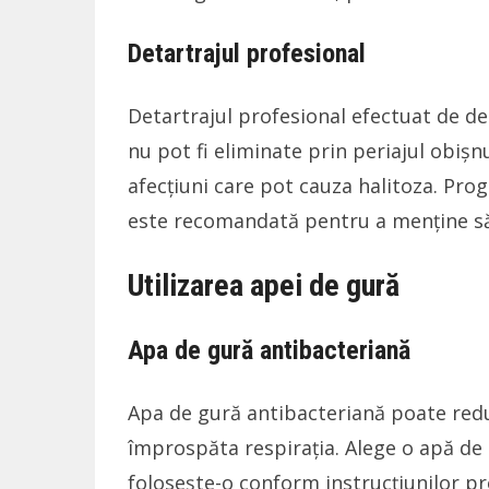
Detartrajul profesional
Detartrajul profesional efectuat de de
nu pot fi eliminate prin periajul obișn
afecțiuni care pot cauza halitoza. Pro
este recomandată pentru a menține să
Utilizarea apei de gură
Apa de gură antibacteriană
Apa de gură antibacteriană poate redu
împrospăta respirația. Alege o apă de g
folosește-o conform instrucțiunilor pr