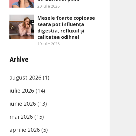
20 iulie 2026
Mesele foarte copioase
seara pot influența
digestia, refluxul și
calitatea odihnei
19 iulie 2026
Arhive
august 2026
(1)
iulie 2026
(14)
iunie 2026
(13)
mai 2026
(15)
aprilie 2026
(5)