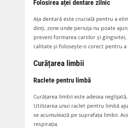
Folosirea aței dentare zilnic
Ața dentară este crucială pentru a eli
dinți, zone unde periuța nu poate ajun
preveni formarea cariilor și gingivitei,
calitate și folosește-o corect pentru a
Curățarea limbii
Raclete pentru limbă
Curățarea limbii este adesea neglijată
Utilizarea unui raclet pentru limbă aju
se acumulează pe suprafața limbii. Ac
respirația.