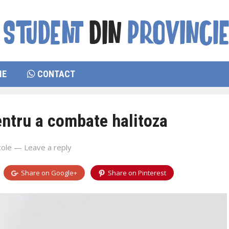
IE
CONTACT
entru a combate halitoza
cole
—
Leave a reply
Share on
Google+
Share on
Pinterest