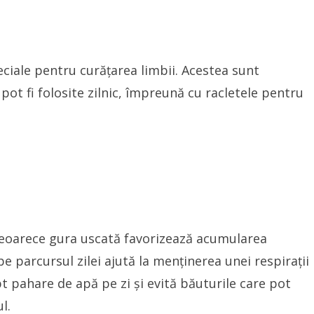
eciale pentru curățarea limbii. Acestea sunt
 pot fi folosite zilnic, împreună cu racletele pentru
.
deoarece gura uscată favorizează acumularea
 parcursul zilei ajută la menținerea unei respirații
t pahare de apă pe zi și evită băuturile care pot
l.