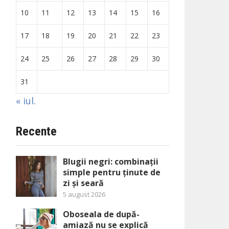
10
11
12
13
14
15
16
17
18
19
20
21
22
23
24
25
26
27
28
29
30
31
« iul.
Recente
Blugii negri: combinații
simple pentru ținute de
zi și seară
5 august 2026
Oboseala de după-
amiază nu se explică