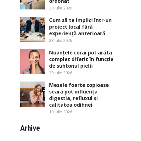
ordonat
28 iulie 2026
Cum să te implici într-un
proiect local fără
experiență anterioară
28 iulie 2026
Nuanțele corai pot arăta
complet diferit în funcție
de subtonul pielii
20 iulie 2026
Mesele foarte copioase
seara pot influența
digestia, refluxul și
calitatea odihnei
19 iulie 2026
Arhive