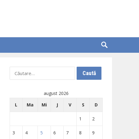
Caută
după:
august 2026
L
Ma
Mi
J
V
S
D
1
2
3
4
5
6
7
8
9