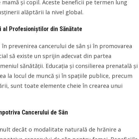
re mamă și copil. Aceste beneficii pe termen lung
inerii alăptării la nivel global.
i al Profesioniștilor din Sănătate
i în prevenirea cancerului de sân și în promovarea
cial să existe un sprijin adecvat din partea
meniul sănătății. Educația și consilierea prenatală și
rea la locul de muncă și în spațiile publice, precum
tării, sunt toate elemente cheie în crearea unui
mpotriva Cancerului de Sân
mult decât o modalitate naturală de hrănire a