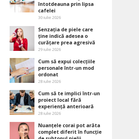
întotdeauna prin lipsa
cafelei
30 iulie 2026
Senzația de piele care
ține indică adesea o
curățare prea agresivă
29 iulie 2026
Cum să expui colecțiile
personale într-un mod
ordonat
28 iulie 2026
Cum să te implici într-un
proiect local fără
experiență anterioară
28 iulie 2026
Nuanțele corai pot arăta
complet diferit în funcție
de subtonul pielii