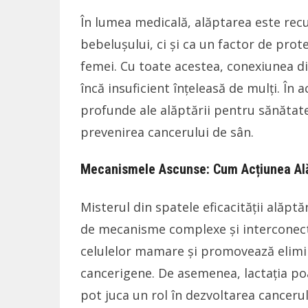
În lumea medicală, alăptarea este recu
bebelușului, ci și ca un factor de prot
femei. Cu toate acestea, conexiunea di
încă insuficient înțeleasă de mulți. În 
profunde ale alăptării pentru sănătate
prevenirea cancerului de sân.
Mecanismele Ascunse: Cum Acțiunea Alăp
Misterul din spatele eficacității alăpt
de mecanisme complexe și interconect
celulelor mamare și promovează elimin
cancerigene. De asemenea, lactația po
pot juca un rol în dezvoltarea cancerul