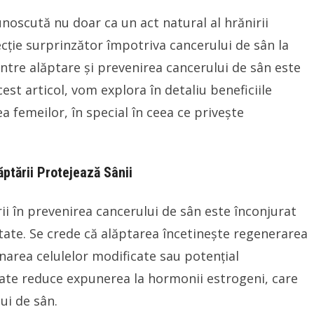
noscută nu doar ca un act natural al hrănirii
ecție surprinzător împotriva cancerului de sân la
ntre alăptare și prevenirea cancerului de sân este
acest articol, vom explora în detaliu beneficiile
a femeilor, în special în ceea ce privește
tării Protejează Sânii
ării în prevenirea cancerului de sân este înconjurat
ate. Se crede că alăptarea încetinește regenerarea
area celulelor modificate sau potențial
ate reduce expunerea la hormonii estrogeni, care
ui de sân.