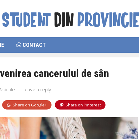
IE
CONTACT
revenirea cancerului de sân
Articole
—
Leave a reply
Share on
Google+
Share on
Pinterest