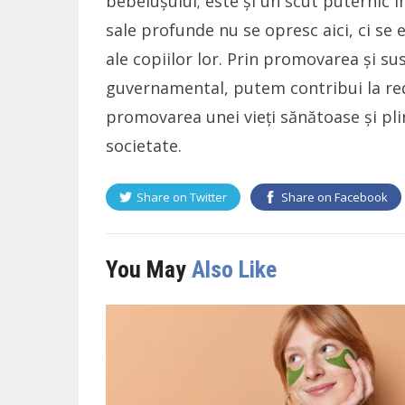
bebelușului; este și un scut puternic 
sale profunde nu se opresc aici, ci se e
ale copiilor lor. Prin promovarea și sus
guvernamental, putem contribui la redu
promovarea unei vieți sănătoase și pli
societate.
Share on
Twitter
Share on
Facebook
You May
Also Like