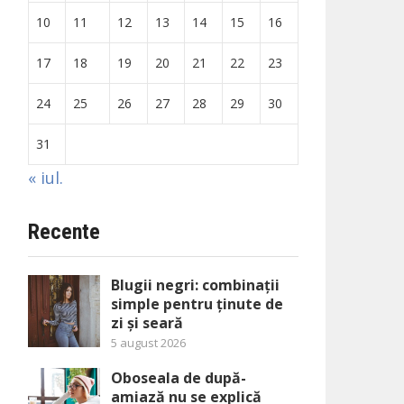
10
11
12
13
14
15
16
17
18
19
20
21
22
23
24
25
26
27
28
29
30
31
« iul.
Recente
Blugii negri: combinații
simple pentru ținute de
zi și seară
5 august 2026
Oboseala de după-
amiază nu se explică