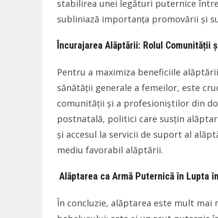
stabilirea unei legături puternice înt
subliniază importanța promovării și susț
Încurajarea Alăptării: Rolul Comunității ș
Pentru a maximiza beneficiile alăptări
sănătății generale a femeilor, este cru
comunității și a profesioniștilor din do
postnatală, politici care susțin alăpta
și accesul la servicii de suport al alăp
mediu favorabil alăptării.
Alăptarea ca Armă Puternică în Lupta î
În concluzie, alăptarea este mult mai 