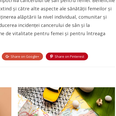
împotriva cancerului de sân pentru femei. Beneficiile
xtind și către alte aspecte ale sănătății femeilor și
ținerea alăptării la nivel individual, comunitar și
cerea incidenței cancerului de sân și la
ne de vitalitate pentru femei și pentru întreaga
Share on
Google+
Share on
Pinterest