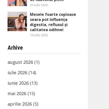
20 iulie 2026
Mesele foarte copioase
seara pot influența
digestia, refluxul și
calitatea odihnei
19 iulie 2026
Arhive
august 2026
(1)
iulie 2026
(14)
iunie 2026
(13)
mai 2026
(15)
aprilie 2026
(5)