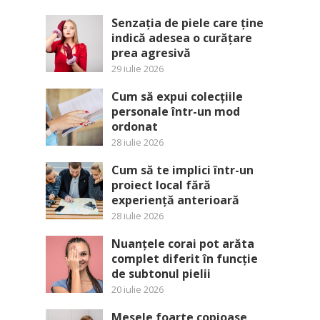
Senzația de piele care ține
indică adesea o curățare
prea agresivă
29 iulie 2026
Cum să expui colecțiile
personale într-un mod
ordonat
28 iulie 2026
Cum să te implici într-un
proiect local fără
experiență anterioară
28 iulie 2026
Nuanțele corai pot arăta
complet diferit în funcție
de subtonul pielii
20 iulie 2026
Mesele foarte copioase