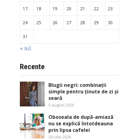
17
18
19
20
21
22
23
24
25
26
27
28
29
30
31
« iul.
Recente
Blugii negri: combinații
simple pentru ținute de zi și
seară
5 august 2026
Oboseala de după-amiază
nu se explică întotdeauna
prin lipsa cafelei
30 iulie 2026