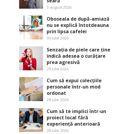
seară
5 august 2026
Oboseala de după-amiază
nu se explică întotdeauna
prin lipsa cafelei
30 iulie 2026
Senzația de piele care ține
indică adesea o curățare
prea agresivă
29 iulie 2026
Cum să expui colecțiile
personale într-un mod
ordonat
28 iulie 2026
Cum să te implici într-un
proiect local fără
experiență anterioară
28 iulie 2026