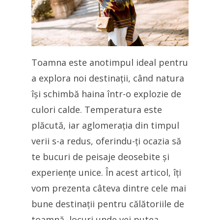
Toamna este anotimpul ideal pentru
a explora noi destinații, când natura
își schimbă haina într-o explozie de
culori calde. Temperatura este
plăcută, iar aglomerația din timpul
verii s-a redus, oferindu-ți ocazia să
te bucuri de peisaje deosebite și
experiențe unice. În acest articol, îți
vom prezenta câteva dintre cele mai
bune destinații pentru călătoriile de
toamnă, locuri unde vei putea