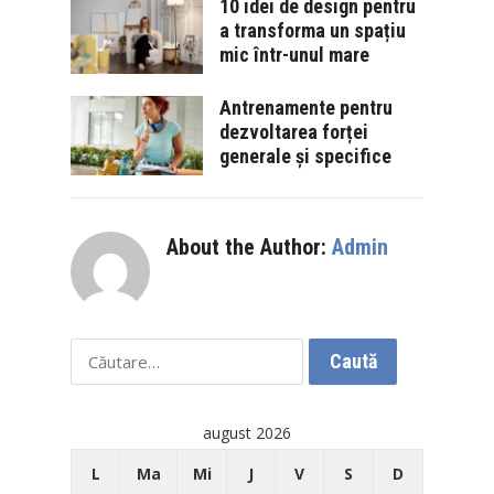
10 idei de design pentru
a transforma un spațiu
mic într-unul mare
Antrenamente pentru
dezvoltarea forței
generale și specifice
About the Author:
Admin
Caută
după:
august 2026
L
Ma
Mi
J
V
S
D