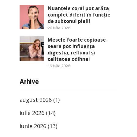
Nuanțele corai pot arăta
complet diferit în funcție
de subtonul pielii
20 iulie 2026
Mesele foarte copioase
seara pot influența
digestia, refluxul și
calitatea odihnei
19 iulie 2026
Arhive
august 2026
(1)
iulie 2026
(14)
iunie 2026
(13)