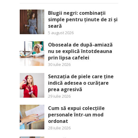
Blugii negri: combinații
simple pentru ținute de zi și
seară
5 august 2026
Oboseala de după-amiază
nu se explică întotdeauna
prin lipsa cafelei
30 iulie 2026
Senzația de piele care ține
indică adesea o curățare
prea agresivă
29 iulie 2026
Cum să expui colecțiile
personale într-un mod
ordonat
28 iulie 2026