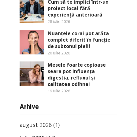
Cum să te implici într-un
proiect local fără
experiență anterioară
28 iulie 2026
Nuanțele corai pot arăta
complet diferit în funcție
de subtonul pielii
20 iulie 2026
Mesele foarte copioase
seara pot influența
digestia, refluxul și
calitatea odihnei
19 iulie 2026
Arhive
august 2026
(1)