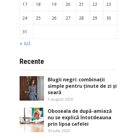
17
18
19
20
21
22
23
24
25
26
27
28
29
30
31
« iul.
Recente
Blugii negri: combinații
simple pentru ținute de zi și
seară
5 august 2026
Oboseala de după-amiază
nu se explică întotdeauna
prin lipsa cafelei
30 iulie 2026