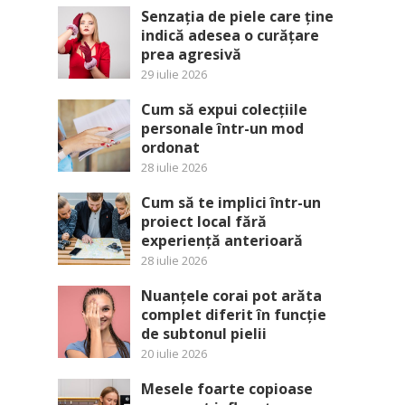
Senzația de piele care ține
indică adesea o curățare
prea agresivă
29 iulie 2026
Cum să expui colecțiile
personale într-un mod
ordonat
28 iulie 2026
Cum să te implici într-un
proiect local fără
experiență anterioară
28 iulie 2026
Nuanțele corai pot arăta
complet diferit în funcție
de subtonul pielii
20 iulie 2026
Mesele foarte copioase