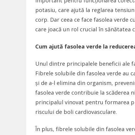
important pentru funcționarea corect
potasiu, care ajută la reglarea tensiuni
corp. Dar ceea ce face fasolea verde cu
care joacă un rol crucial în sănătatea 
Cum ajută fasolea verde la reducerea
Unul dintre principalele beneficii ale f
Fibrele solubile din fasolea verde au c
și de a-l elimina din organism, preveni
fasolea verde contribuie la scăderea ni
principalul vinovat pentru formarea pl
riscului de boli cardiovasculare.
În plus, fibrele solubile din fasolea ve