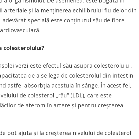
ă a organismului. De asemenea, este bogată în
i arteriale și la menținerea echilibrului fluidelor din
 adevărat specială este conținutul său de fibre,
cardiovasculară.
 colesterolului?
asolei verzi este efectul său asupra colesterolului.
apacitatea de a se lega de colesterolul din intestin
nd astfel absorbția acestuia în sânge. În acest fel,
velului de colesterol „rău” (LDL), care este
ăcilor de aterom în artere și pentru creșterea
rde pot ajuta și la creșterea nivelului de colesterol