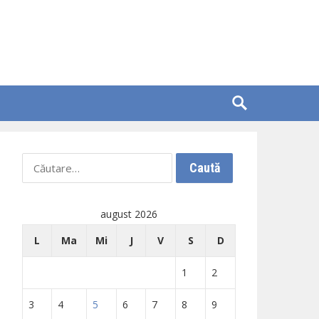
Caută
după:
august 2026
L
Ma
Mi
J
V
S
D
1
2
3
4
5
6
7
8
9