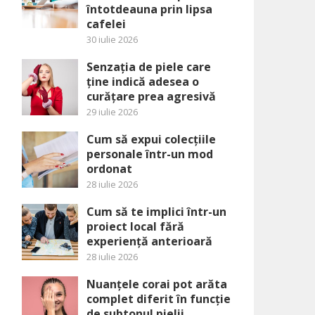
întotdeauna prin lipsa
cafelei
30 iulie 2026
Senzația de piele care
ține indică adesea o
curățare prea agresivă
29 iulie 2026
Cum să expui colecțiile
personale într-un mod
ordonat
28 iulie 2026
Cum să te implici într-un
proiect local fără
experiență anterioară
28 iulie 2026
Nuanțele corai pot arăta
complet diferit în funcție
de subtonul pielii