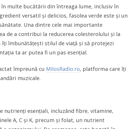
în multe bucătării din întreaga lume, inclusiv în
redient versatil și delicios, fasolea verde este și un
 sănătate. Una dintre cele mai importante
ea de a contribui la reducerea colesterolului și la
 îți îmbunătățești stilul de viață și să protejezi
ntația ta ar putea fi un pas esențial.
dactat împreună cu
MilosRadio.ro
, platforma care îți
mandări muzicale.
 nutrienți esențiali, incluzând fibre, vitamine,
nele A, C și K, precum și folat, un nutrient