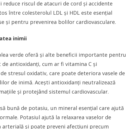
i reduce riscul de atacuri de cord și accidente
os între colesterolul LDL și HDL este esențial
e și pentru prevenirea bolilor cardiovasculare.
atea inimii
olea verde oferă și alte beneficii importante pentru
 de antioxidanți, cum ar fi vitamina C și
i de stresul oxidativ, care poate deteriora vasele de
lilor de inimă. Acești antioxidanți neutralizează
amațiile și protejând sistemul cardiovascular.
să bună de potasiu, un mineral esențial care ajută
ormale. Potasiul ajută la relaxarea vaselor de
 arterială și poate preveni afecțiuni precum