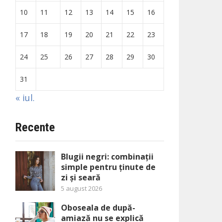
10
11
12
13
14
15
16
17
18
19
20
21
22
23
24
25
26
27
28
29
30
31
« iul.
Recente
Blugii negri: combinații
simple pentru ținute de
zi și seară
5 august 2026
Oboseala de după-
amiază nu se explică