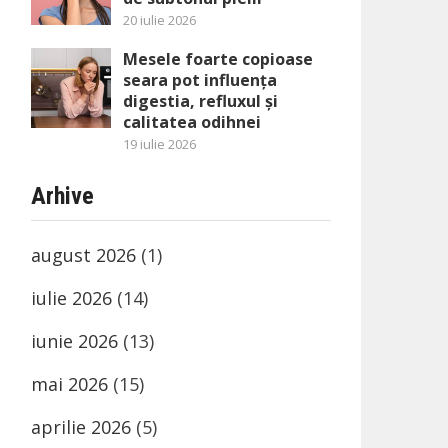
20 iulie 2026
Mesele foarte copioase
seara pot influența
digestia, refluxul și
calitatea odihnei
19 iulie 2026
Arhive
august 2026
(1)
iulie 2026
(14)
iunie 2026
(13)
mai 2026
(15)
aprilie 2026
(5)