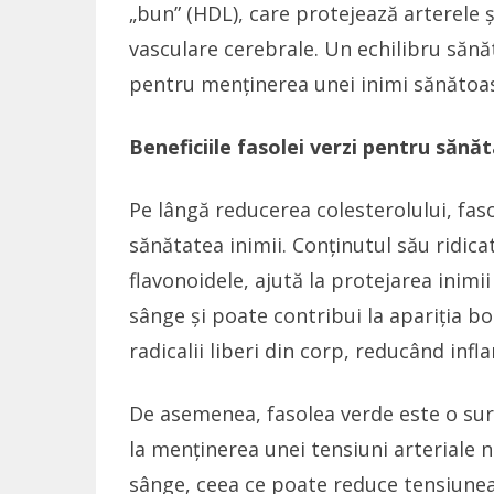
„bun” (HDL), care protejează arterele ș
vasculare cerebrale. Un echilibru sănăt
pentru menținerea unei inimi sănătoas
Beneficiile fasolei verzi pentru sănăt
Pe lângă reducerea colesterolului, fas
sănătatea inimii. Conținutul său ridicat
flavonoidele, ajută la protejarea inimi
sânge și poate contribui la apariția bo
radicalii liberi din corp, reducând infl
De asemenea, fasolea verde este o sur
la menținerea unei tensiuni arteriale n
sânge, ceea ce poate reduce tensiunea