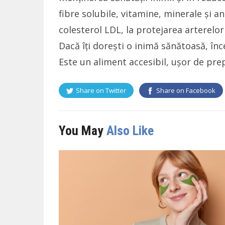
fibre solubile, vitamine, minerale și an
colesterol LDL, la protejarea arterelor
Dacă îți dorești o inimă sănătoasă, înce
Este un aliment accesibil, ușor de pre
Share on
Twitter
Share on
Facebook
You May
Also Like