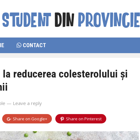
IE
CONTACT
la reducerea colesterolului și
ii
ole
—
Leave a reply
Share on
Google+
Share on
Pinterest