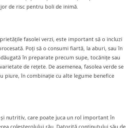
jor de risc pentru boli de inimă.
ietățile fasolei verzi, este important să o incluzi
rocesată. Poți să o consumi fiartă, la aburi, sau în
i adăugată în preparate precum supe, tocănițe sau
o varietate de rețete. De asemenea, fasolea verde se
 piure, în combinație cu alte legume benefice
și nutritiv, care poate juca un rol important în
erea colesterolului rău. Datorită conținutului său de