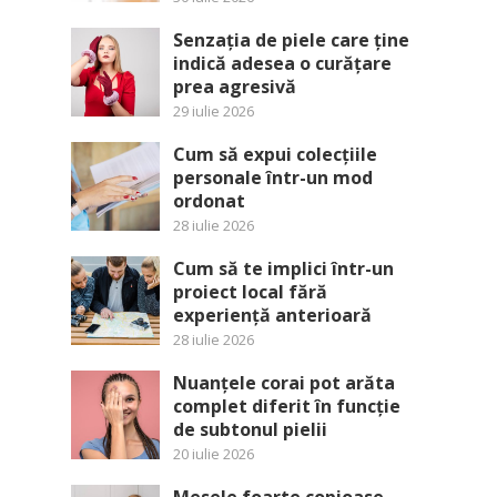
Senzația de piele care ține
indică adesea o curățare
prea agresivă
29 iulie 2026
Cum să expui colecțiile
personale într-un mod
ordonat
28 iulie 2026
Cum să te implici într-un
proiect local fără
experiență anterioară
28 iulie 2026
Nuanțele corai pot arăta
complet diferit în funcție
de subtonul pielii
20 iulie 2026