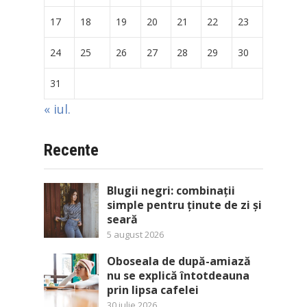
17
18
19
20
21
22
23
24
25
26
27
28
29
30
31
« iul.
Recente
Blugii negri: combinații
simple pentru ținute de zi și
seară
5 august 2026
Oboseala de după-amiază
nu se explică întotdeauna
prin lipsa cafelei
30 iulie 2026