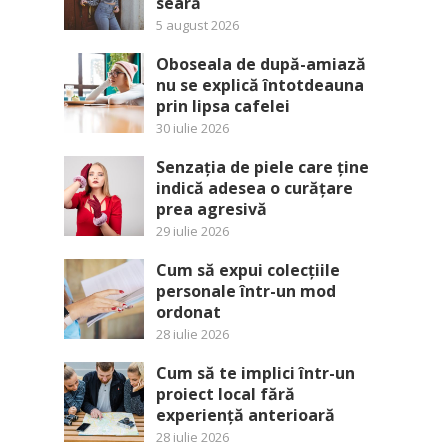
seară
5 august 2026
Oboseala de după-amiază
nu se explică întotdeauna
prin lipsa cafelei
30 iulie 2026
Senzația de piele care ține
indică adesea o curățare
prea agresivă
29 iulie 2026
Cum să expui colecțiile
personale într-un mod
ordonat
28 iulie 2026
Cum să te implici într-un
proiect local fără
experiență anterioară
28 iulie 2026