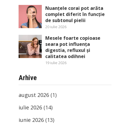
Nuanțele corai pot arăta
complet diferit în funcție
de subtonul pielii
20 iulie 2026
Mesele foarte copioase
seara pot influența
digestia, refluxul și
calitatea odihnei
19 iulie 2026
Arhive
august 2026
(1)
iulie 2026
(14)
iunie 2026
(13)