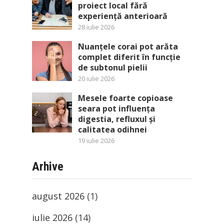
proiect local fără
experiență anterioară
28 iulie 2026
Nuanțele corai pot arăta
complet diferit în funcție
de subtonul pielii
20 iulie 2026
Mesele foarte copioase
seara pot influența
digestia, refluxul și
calitatea odihnei
19 iulie 2026
Arhive
august 2026
(1)
iulie 2026
(14)