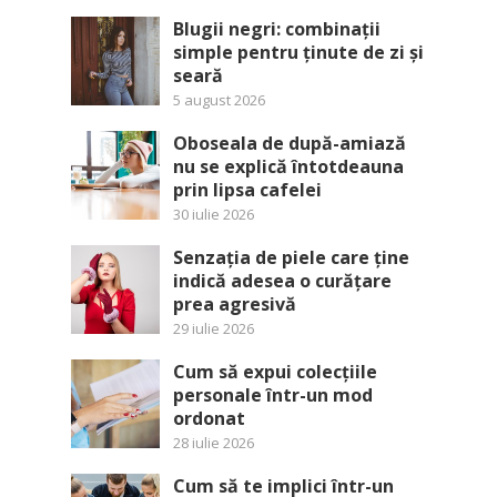
Blugii negri: combinații
simple pentru ținute de zi și
seară
5 august 2026
Oboseala de după-amiază
nu se explică întotdeauna
prin lipsa cafelei
30 iulie 2026
Senzația de piele care ține
indică adesea o curățare
prea agresivă
29 iulie 2026
Cum să expui colecțiile
personale într-un mod
ordonat
28 iulie 2026
Cum să te implici într-un