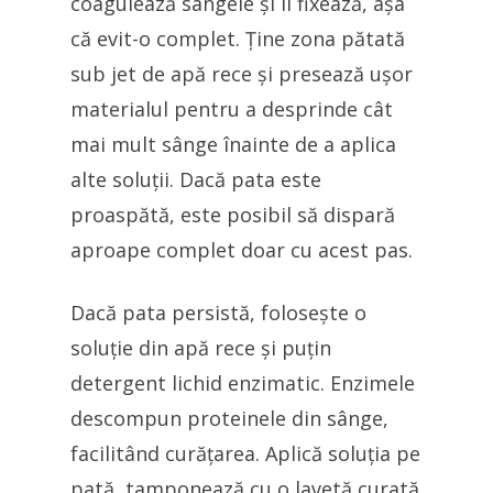
coagulează sângele și îl fixează, așa
că evit-o complet. Ține zona pătată
sub jet de apă rece și presează ușor
materialul pentru a desprinde cât
mai mult sânge înainte de a aplica
alte soluții. Dacă pata este
proaspătă, este posibil să dispară
aproape complet doar cu acest pas.
Dacă pata persistă, folosește o
soluție din apă rece și puțin
detergent lichid enzimatic. Enzimele
descompun proteinele din sânge,
facilitând curățarea. Aplică soluția pe
pată, tamponează cu o lavetă curată