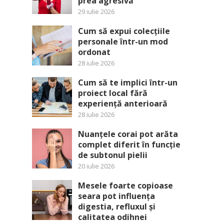
prea agresivă
29 iulie 2026
Cum să expui colecțiile
personale într-un mod
ordonat
28 iulie 2026
Cum să te implici într-un
proiect local fără
experiență anterioară
28 iulie 2026
Nuanțele corai pot arăta
complet diferit în funcție
de subtonul pielii
20 iulie 2026
Mesele foarte copioase
seara pot influența
digestia, refluxul și
calitatea odihnei