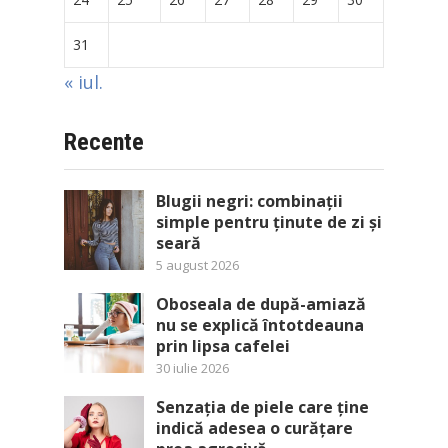
31
« iul.
Recente
Blugii negri: combinații
simple pentru ținute de zi și
seară
5 august 2026
Oboseala de după-amiază
nu se explică întotdeauna
prin lipsa cafelei
30 iulie 2026
Senzația de piele care ține
indică adesea o curățare