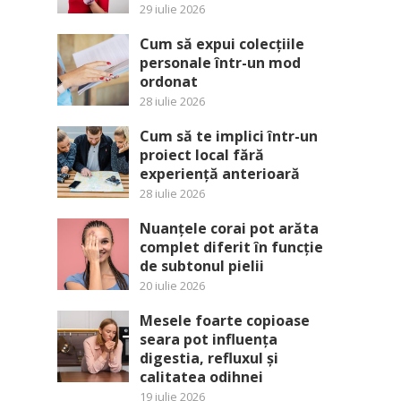
29 iulie 2026
Cum să expui colecțiile
personale într-un mod
ordonat
28 iulie 2026
Cum să te implici într-un
proiect local fără
experiență anterioară
28 iulie 2026
Nuanțele corai pot arăta
complet diferit în funcție
de subtonul pielii
20 iulie 2026
Mesele foarte copioase
seara pot influența
digestia, refluxul și
calitatea odihnei
19 iulie 2026