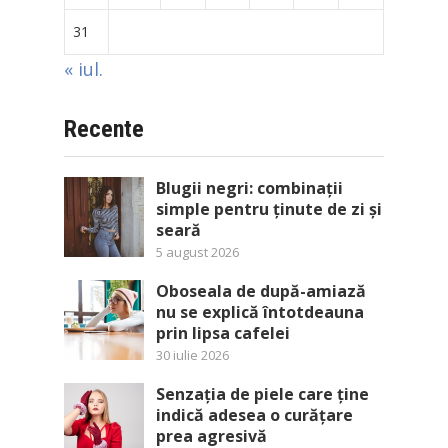
31
« iul.
Recente
Blugii negri: combinații
simple pentru ținute de zi și
seară
5 august 2026
Oboseala de după-amiază
nu se explică întotdeauna
prin lipsa cafelei
30 iulie 2026
Senzația de piele care ține
indică adesea o curățare
prea agresivă