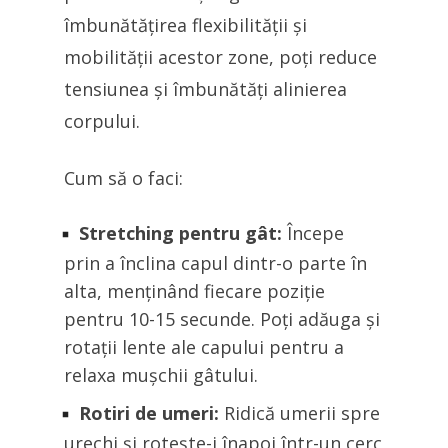
îmbunătățirea flexibilității și
mobilității acestor zone, poți reduce
tensiunea și îmbunătăți alinierea
corpului.
Cum să o faci:
Stretching pentru gât:
Începe
prin a înclina capul dintr-o parte în
alta, menținând fiecare poziție
pentru 10-15 secunde. Poți adăuga și
rotații lente ale capului pentru a
relaxa mușchii gâtului.
Rotiri de umeri:
Ridică umerii spre
urechi și rotește-i înapoi într-un cerc