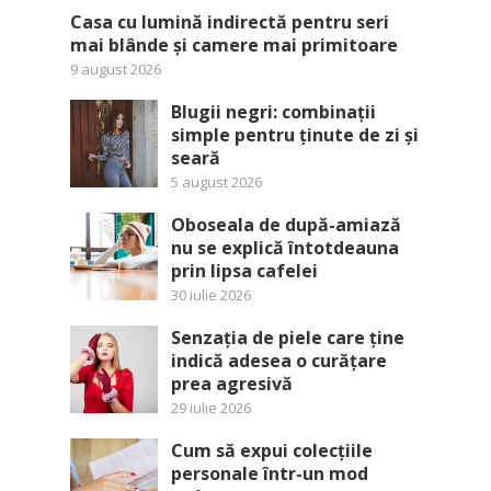
Casa cu lumină indirectă pentru seri
mai blânde și camere mai primitoare
9 august 2026
Blugii negri: combinații
simple pentru ținute de zi și
seară
5 august 2026
Oboseala de după-amiază
nu se explică întotdeauna
prin lipsa cafelei
30 iulie 2026
Senzația de piele care ține
indică adesea o curățare
prea agresivă
29 iulie 2026
Cum să expui colecțiile
personale într-un mod