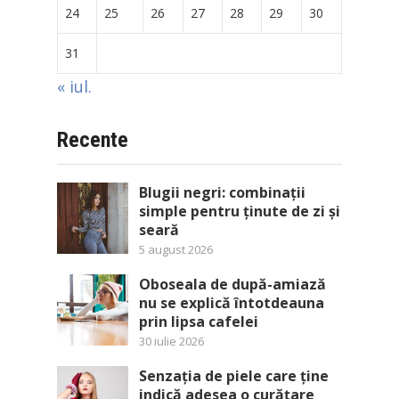
24
25
26
27
28
29
30
31
« iul.
Recente
Blugii negri: combinații
simple pentru ținute de zi și
seară
5 august 2026
Oboseala de după-amiază
nu se explică întotdeauna
prin lipsa cafelei
30 iulie 2026
Senzația de piele care ține
indică adesea o curățare