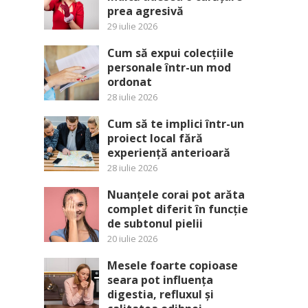
prea agresivă
29 iulie 2026
Cum să expui colecțiile
personale într-un mod
ordonat
28 iulie 2026
Cum să te implici într-un
proiect local fără
experiență anterioară
28 iulie 2026
Nuanțele corai pot arăta
complet diferit în funcție
de subtonul pielii
20 iulie 2026
Mesele foarte copioase
seara pot influența
digestia, refluxul și