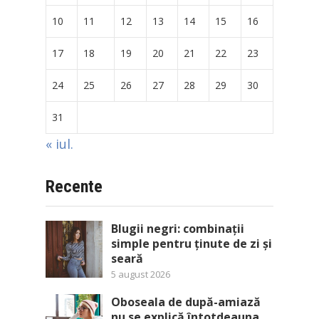
10
11
12
13
14
15
16
17
18
19
20
21
22
23
24
25
26
27
28
29
30
31
« iul.
Recente
Blugii negri: combinații
simple pentru ținute de zi și
seară
5 august 2026
Oboseala de după-amiază
nu se explică întotdeauna