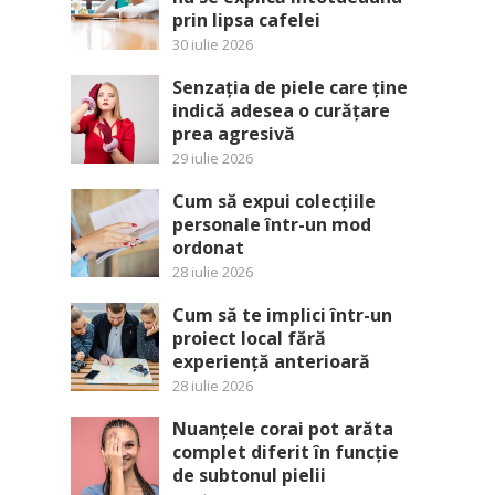
prin lipsa cafelei
30 iulie 2026
Senzația de piele care ține
indică adesea o curățare
prea agresivă
29 iulie 2026
Cum să expui colecțiile
personale într-un mod
ordonat
28 iulie 2026
Cum să te implici într-un
proiect local fără
experiență anterioară
28 iulie 2026
Nuanțele corai pot arăta
complet diferit în funcție
de subtonul pielii