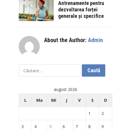
Antrenamente pentru
dezvoltarea forței
generale și specifice
About the Author:
Admin
Caută
după:
august 2026
L
Ma
Mi
J
V
S
D
1
2
3
4
5
6
7
8
9