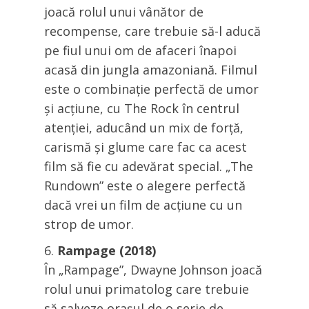
joacă rolul unui vânător de
recompense, care trebuie să-l aducă
pe fiul unui om de afaceri înapoi
acasă din jungla amazoniană. Filmul
este o combinație perfectă de umor
și acțiune, cu The Rock în centrul
atenției, aducând un mix de forță,
carismă și glume care fac ca acest
film să fie cu adevărat special. „The
Rundown” este o alegere perfectă
dacă vrei un film de acțiune cu un
strop de umor.
Rampage (2018)
În „Rampage”, Dwayne Johnson joacă
rolul unui primatolog care trebuie
să salveze orașul de o serie de