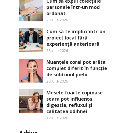
Cum să expui colecțiile
personale într-un mod
ordonat
28 iulie 2026
Cum să te implici într-un
proiect local fără
experiență anterioară
28 iulie 2026
Nuanțele corai pot arăta
complet diferit în funcție
de subtonul pielii
20 iulie 2026
Mesele foarte copioase
seara pot influența
digestia, refluxul și
calitatea odihnei
19 iulie 2026