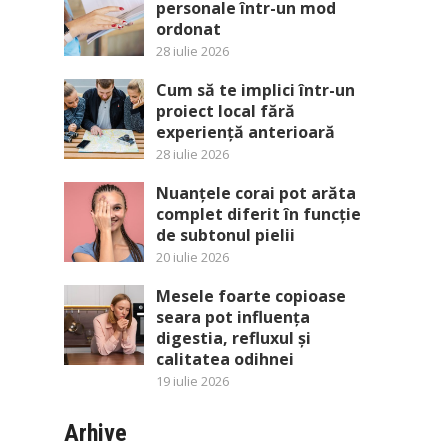
personale într-un mod
ordonat
28 iulie 2026
Cum să te implici într-un
proiect local fără
experiență anterioară
28 iulie 2026
Nuanțele corai pot arăta
complet diferit în funcție
de subtonul pielii
20 iulie 2026
Mesele foarte copioase
seara pot influența
digestia, refluxul și
calitatea odihnei
19 iulie 2026
Arhive