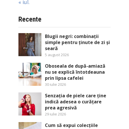
« iul.
Recente
Blugii negri: combinații
simple pentru ținute de zi și
seară
5 august 2026
Oboseala de după-amiază
nu se explică întotdeauna
prin lipsa cafelei
30 iulie 2026
Senzația de piele care ține
indică adesea o curățare
prea agresivă
29 iulie 2026
Cum să expui colecțiile