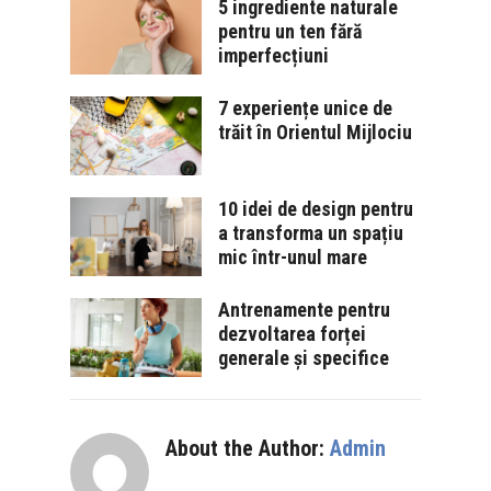
5 ingrediente naturale
pentru un ten fără
imperfecțiuni
7 experiențe unice de
trăit în Orientul Mijlociu
10 idei de design pentru
a transforma un spațiu
mic într-unul mare
Antrenamente pentru
dezvoltarea forței
generale și specifice
About the Author:
Admin