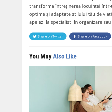
transforma întreținerea locuinței într
optime și adaptate stilului tău de via
apelezi la specialiști în organizare sa
Share on
Twitter
Share on
Facebook
You May
Also Like