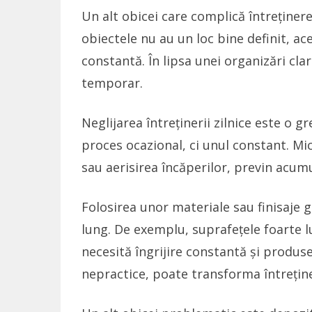
Un alt obicei care complică întreținer
obiectele nu au un loc bine definit, ac
constantă. În lipsa unei organizări cla
temporar.
Neglijarea întreținerii zilnice este o g
proces ocazional, ci unul constant. Mic
sau aerisirea încăperilor, previn acumu
Folosirea unor materiale sau finisaje
lung. De exemplu, suprafețele foarte l
necesită îngrijire constantă și produse
nepractice, poate transforma întreținer