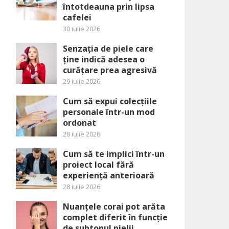
întotdeauna prin lipsa
cafelei
30 iulie 2026
Senzația de piele care
ține indică adesea o
curățare prea agresivă
29 iulie 2026
Cum să expui colecțiile
personale într-un mod
ordonat
28 iulie 2026
Cum să te implici într-un
proiect local fără
experiență anterioară
28 iulie 2026
Nuanțele corai pot arăta
complet diferit în funcție
de subtonul pielii