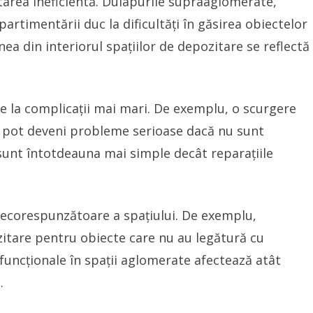
tarea ineficientă. Dulapurile supraaglomerate,
rtimentării duc la dificultăți în găsirea obiectelor
nea din interiorul spațiilor de depozitare se reflectă
 la complicații mai mari. De exemplu, o scurgere
ă pot deveni probleme serioase dacă nu sunt
e sunt întotdeauna mai simple decât reparațiile
 necorespunzătoare a spațiului. De exemplu,
zitare pentru obiecte care nu au legătură cu
uncționale în spații aglomerate afectează atât
.