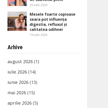
20 iulie 2026
Mesele foarte copioase
seara pot influența
digestia, refluxul și
calitatea odihnei
19 iulie 2026
Arhive
august 2026
(1)
iulie 2026
(14)
iunie 2026
(13)
mai 2026
(15)
aprilie 2026
(5)