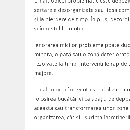
Un alt obicei problematic este depozi
sertarele dezorganizate sau lipsa compa
și la pierdere de timp. În plus, dezordi
și în restul locuinței.
Ignorarea micilor probleme poate duce
minoră, o pată sau o zonă deteriorat
rezolvate la timp. Intervențiile rapid
majore.
Un alt obicei frecvent este utilizarea
folosirea bucătăriei ca spațiu de depo
aceasta sau transformarea unor zone f
organizarea, cât și ușurința întreținerii