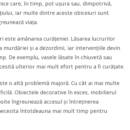
lnice care, în timp, pot ușura sau, dimpotrivă,
iului, iar multe dintre aceste obiceiuri sunt
greunează viața.
ri este amânarea curățeniei. Lăsarea lucrurilor
murdăriei și a dezordinii, iar intervențiile devin
mp. De exemplu, vasele lăsate în chiuvetă sau
esită ulterior mai mult efort pentru a fi curățate.
este o altă problemă majoră. Cu cât ai mai multe
ficilă. Obiectele decorative în exces, mobilierul
osite îngreunează accesul și întreținerea
 necesita întotdeauna mai mult timp pentru