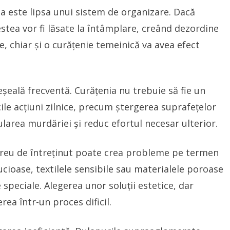
ea este lipsa unui sistem de organizare. Dacă
estea vor fi lăsate la întâmplare, creând dezordine
re, chiar și o curățenie temeinică va avea efect
reșeală frecventă. Curățenia nu trebuie să fie un
ile acțiuni zilnice, precum ștergerea suprafețelor
larea murdăriei și reduc efortul necesar ulterior.
 greu de întreținut poate crea probleme pe termen
ucioase, textilele sensibile sau materialele poroase
 speciale. Alegerea unor soluții estetice, dar
ea într-un proces dificil.