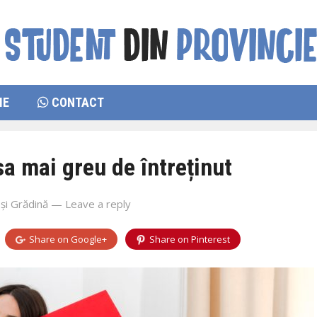
IE
CONTACT
sa mai greu de întreținut
și Grădină
—
Leave a reply
Share on
Google+
Share on
Pinterest