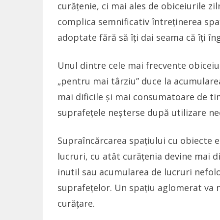
curățenie, ci mai ales de obiceiurile zi
complica semnificativ întreținerea spaț
adoptate fără să îți dai seama că îți în
Unul dintre cele mai frecvente obiceiu
„pentru mai târziu” duce la acumularea 
mai dificile și mai consumatoare de ti
suprafețele neșterse după utilizare nec
Supraîncărcarea spațiului cu obiecte 
lucruri, cu atât curățenia devine mai di
inutil sau acumularea de lucruri nefol
suprafețelor. Un spațiu aglomerat va
curățare.