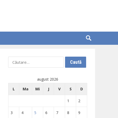
Caută
după:
august 2026
L
Ma
Mi
J
V
S
D
1
2
3
4
5
6
7
8
9