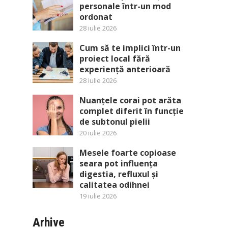
personale într-un mod
ordonat
28 iulie 2026
Cum să te implici într-un
proiect local fără
experiență anterioară
28 iulie 2026
Nuanțele corai pot arăta
complet diferit în funcție
de subtonul pielii
20 iulie 2026
Mesele foarte copioase
seara pot influența
digestia, refluxul și
calitatea odihnei
19 iulie 2026
Arhive