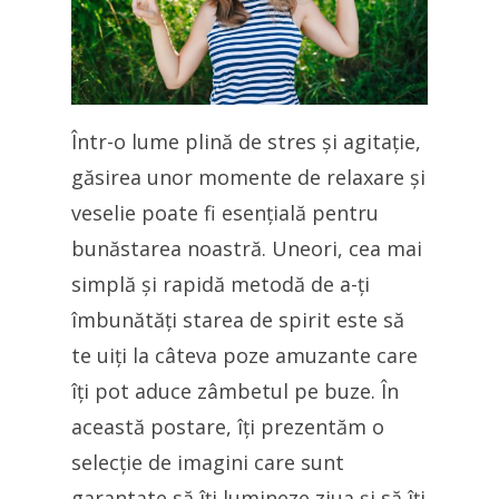
Într-o lume plină de stres și agitație,
găsirea unor momente de relaxare și
veselie poate fi esențială pentru
bunăstarea noastră. Uneori, cea mai
simplă și rapidă metodă de a-ți
îmbunătăți starea de spirit este să
te uiți la câteva poze amuzante care
îți pot aduce zâmbetul pe buze. În
această postare, îți prezentăm o
selecție de imagini care sunt
garantate să îți lumineze ziua și să îți