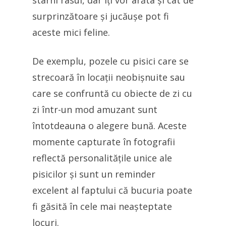
stârni râsul, dar îți vor arăta și cât de
surprinzătoare și jucăușe pot fi
aceste mici feline.
De exemplu, pozele cu pisici care se
strecoară în locații neobișnuite sau
care se confruntă cu obiecte de zi cu
zi într-un mod amuzant sunt
întotdeauna o alegere bună. Aceste
momente capturate în fotografii
reflectă personalitățile unice ale
pisicilor și sunt un reminder
excelent al faptului că bucuria poate
fi găsită în cele mai neașteptate
locuri.