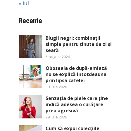
« iul.
Recente
Blugii negri: combinații
simple pentru ținute de zi și
seară
5 august 2026
Oboseala de după-amiază
nu se explică întotdeauna
prin lipsa cafelei
30 iulie 2026
Senzația de piele care ține
indică adesea o curățare
prea agresivă
29 iulie 2026
Cum să expui colecțiile