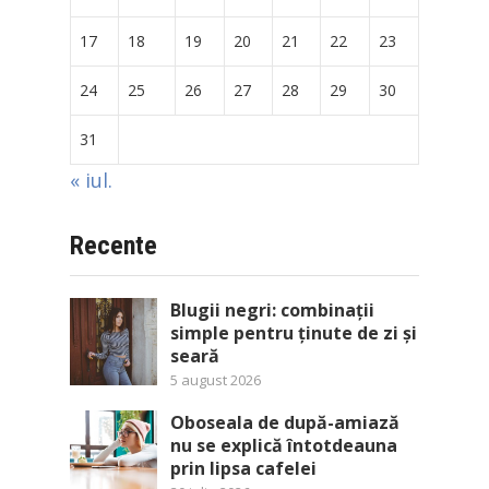
17
18
19
20
21
22
23
24
25
26
27
28
29
30
31
« iul.
Recente
Blugii negri: combinații
simple pentru ținute de zi și
seară
5 august 2026
Oboseala de după-amiază
nu se explică întotdeauna
prin lipsa cafelei