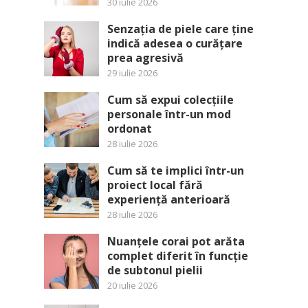
30 iulie 2026
Senzația de piele care ține
indică adesea o curățare
prea agresivă
29 iulie 2026
Cum să expui colecțiile
personale într-un mod
ordonat
28 iulie 2026
Cum să te implici într-un
proiect local fără
experiență anterioară
28 iulie 2026
Nuanțele corai pot arăta
complet diferit în funcție
de subtonul pielii
20 iulie 2026