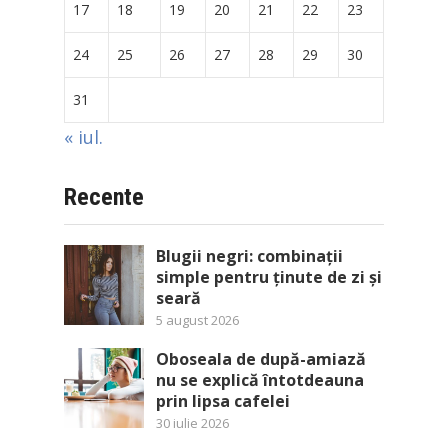
17
18
19
20
21
22
23
24
25
26
27
28
29
30
31
« iul.
Recente
Blugii negri: combinații
simple pentru ținute de zi și
seară
5 august 2026
Oboseala de după-amiază
nu se explică întotdeauna
prin lipsa cafelei
30 iulie 2026