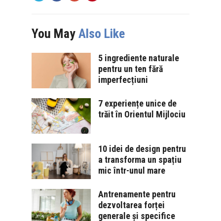
You May
Also Like
5 ingrediente naturale
pentru un ten fără
imperfecțiuni
7 experiențe unice de
trăit în Orientul Mijlociu
10 idei de design pentru
a transforma un spațiu
mic într-unul mare
Antrenamente pentru
dezvoltarea forței
generale și specifice