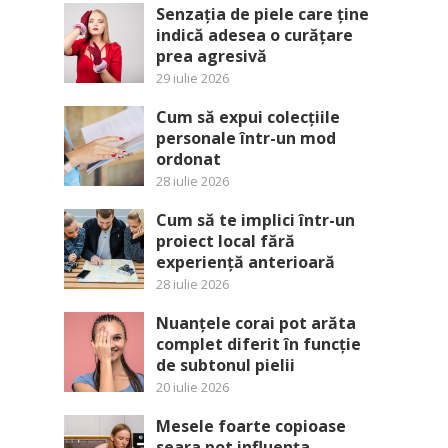
Senzația de piele care ține
indică adesea o curățare
prea agresivă
29 iulie 2026
Cum să expui colecțiile
personale într-un mod
ordonat
28 iulie 2026
Cum să te implici într-un
proiect local fără
experiență anterioară
28 iulie 2026
Nuanțele corai pot arăta
complet diferit în funcție
de subtonul pielii
20 iulie 2026
Mesele foarte copioase
seara pot influența