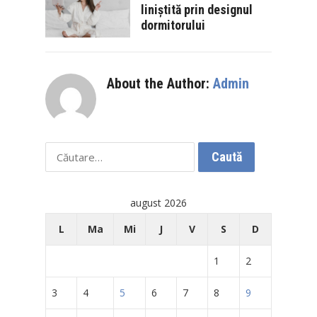
liniștită prin designul
dormitorului
About the Author:
Admin
Caută
după:
august 2026
L
Ma
Mi
J
V
S
D
1
2
3
4
5
6
7
8
9