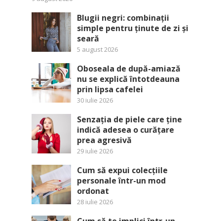
Blugii negri: combinații
simple pentru ținute de zi și
seară
5 august 2026
Oboseala de după-amiază
nu se explică întotdeauna
prin lipsa cafelei
30 iulie 2026
Senzația de piele care ține
indică adesea o curățare
prea agresivă
29 iulie 2026
Cum să expui colecțiile
personale într-un mod
ordonat
28 iulie 2026