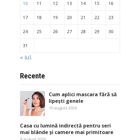
10
11
12
13
14
15
16
17
18
19
20
21
22
23
24
25
26
27
28
29
30
31
« iul.
Recente
Cum aplici mascara fără să
lipești genele
10 august 2026
Casa cu lumină indirectă pentru seri
mai blânde și camere mai primitoare
9 august 2026