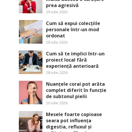
prea agresivă
29 iulie 2026
Cum să expui colecțiile
personale într-un mod
ordonat
28 iulie 2026
Cum să te implici într-un
proiect local fără
experiență anterioară
28 iulie 2026
Nuanțele corai pot arăta
complet diferit în funcție
de subtonul pielii
20 iulie 2026
Mesele foarte copioase
seara pot influența
digestia, refluxul și