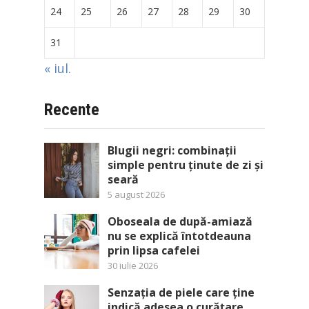
24
25
26
27
28
29
30
31
« iul.
Recente
Blugii negri: combinații
simple pentru ținute de zi și
seară
5 august 2026
Oboseala de după-amiază
nu se explică întotdeauna
prin lipsa cafelei
30 iulie 2026
Senzația de piele care ține
indică adesea o curățare