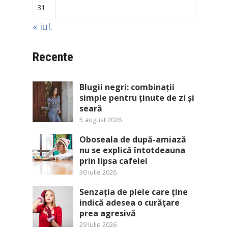
31
« iul.
Recente
Blugii negri: combinații
simple pentru ținute de zi și
seară
5 august 2026
Oboseala de după-amiază
nu se explică întotdeauna
prin lipsa cafelei
30 iulie 2026
Senzația de piele care ține
indică adesea o curățare
prea agresivă
29 iulie 2026