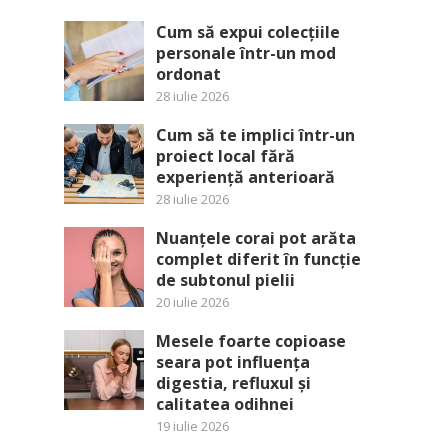
Cum să expui colecțiile
personale într-un mod
ordonat
28 iulie 2026
Cum să te implici într-un
proiect local fără
experiență anterioară
28 iulie 2026
Nuanțele corai pot arăta
complet diferit în funcție
de subtonul pielii
20 iulie 2026
Mesele foarte copioase
seara pot influența
digestia, refluxul și
calitatea odihnei
19 iulie 2026