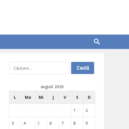
Caută
după:
august 2026
L
Ma
Mi
J
V
S
D
1
2
3
4
5
6
7
8
9