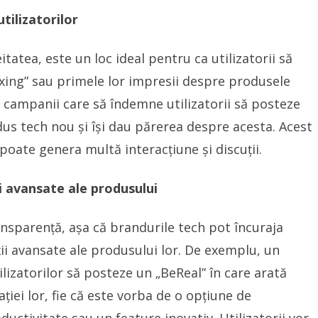
tilizatorilor
atea, este un loc ideal pentru ca utilizatorii să
ng” sau primele lor impresii despre produsele
a campanii care să îndemne utilizatorii să posteze
us tech nou și își dau părerea despre acesta. Acest
 poate genera multă interacțiune și discuții.
i avansate ale produsului
nsparență, așa că brandurile tech pot încuraja
ții avansate ale produsului lor. De exemplu, un
lizatorilor să posteze un „BeReal” în care arată
ției lor, fie că este vorba de o opțiune de