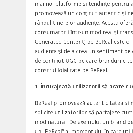
mai noi platforme și tendințe pentru a
promovează un conținut autentic și nefi
rândul tinerelor audiențe. Acesta ofer
consumatorii într-un mod real și tran
Generated Content) pe BeReal este o m
audiența și de a crea un sentiment de c
de conținut UGC pe care brandurile tec
construi loialitate pe BeReal.
Încurajează utilizatorii să arate cu
BeReal promovează autenticitatea și m
solicite utilizatorilor să partajeze cum
mod natural. De exemplu, un brand de 
un „BeReal” al momentului în care util