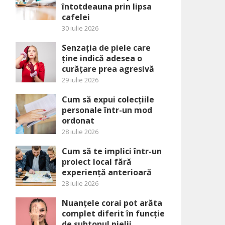
întotdeauna prin lipsa
cafelei
30 iulie 2026
Senzația de piele care
ține indică adesea o
curățare prea agresivă
29 iulie 2026
Cum să expui colecțiile
personale într-un mod
ordonat
28 iulie 2026
Cum să te implici într-un
proiect local fără
experiență anterioară
28 iulie 2026
Nuanțele corai pot arăta
complet diferit în funcție
de subtonul pielii