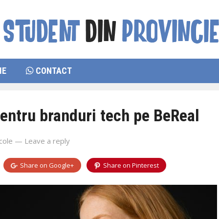
IE
CONTACT
pentru branduri tech pe BeReal
cole
—
Leave a reply
Share on
Google+
Share on
Pinterest