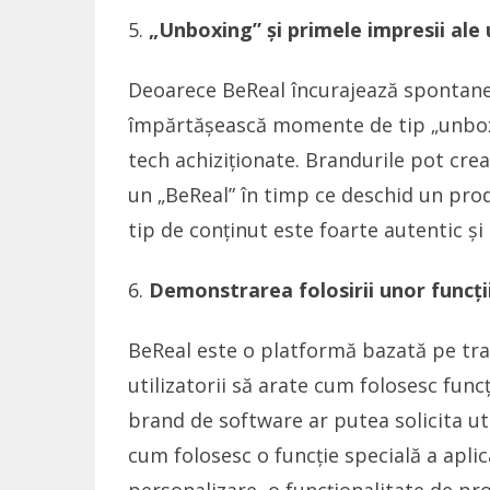
„Unboxing” și primele impresii ale u
Deoarece BeReal încurajează spontaneit
împărtășească momente de tip „unboxi
tech achiziționate. Brandurile pot cre
un „BeReal” în timp ce deschid un prod
tip de conținut este foarte autentic și
Demonstrarea folosirii unor funcți
BeReal este o platformă bazată pe tra
utilizatorii să arate cum folosesc func
brand de software ar putea solicita uti
cum folosesc o funcție specială a aplica