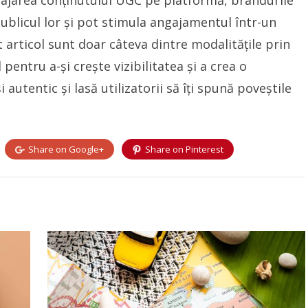
rajarea conținutului UGC pe platformă, brandurile
publicul lor și pot stimula angajamentul într-un
 articol sunt doar câteva dintre modalitățile prin
pentru a-și crește vizibilitatea și a crea o
i autentic și lasă utilizatorii să îți spună poveștile
Share on
Google+
Share on
Pinterest