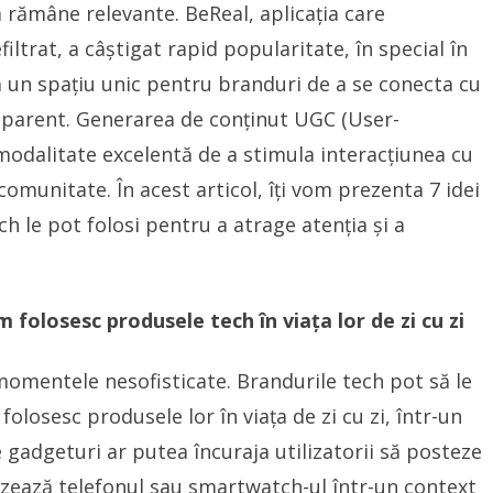
 rămâne relevante. BeReal, aplicația care
ltrat, a câștigat rapid popularitate, în special în
ă un spațiu unic pentru branduri de a se conecta cu
sparent. Generarea de conținut UGC (User-
odalitate excelentă de a stimula interacțiunea cu
omunitate. În acest articol, îți vom prezenta 7 idei
h le pot folosi pentru a atrage atenția și a
m folosesc produsele tech în viața lor de zi cu zi
omentele nesofisticate. Brandurile tech pot să le
 folosesc produsele lor în viața de zi cu zi, într-un
gadgeturi ar putea încuraja utilizatorii să posteze
izează telefonul sau smartwatch-ul într-un context