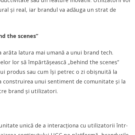
ductivitate sau un feature inovativ. Utilizatorii vor
al și real, iar brandul va adăuga un strat de
ind the scenes”
 a arăta latura mai umană a unui brand tech.
elor lor să împărtășească „behind the scenes”
i produs sau cum își petrec o zi obișnuită la
 la construirea unui sentiment de comunitate și la
re brand și utilizatori.
itate unică de a interacționa cu utilizatorii într-