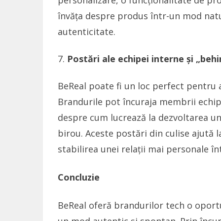
personalizare, o funcționalitate de pro
învăța despre produs într-un mod natur
autenticitate.
Postări ale echipei interne și „beh
BeReal poate fi un loc perfect pentru
Brandurile pot încuraja membrii echip
despre cum lucrează la dezvoltarea unu
birou. Aceste postări din culise ajută
stabilirea unei relații mai personale înt
Concluzie
BeReal oferă brandurilor tech o oportun