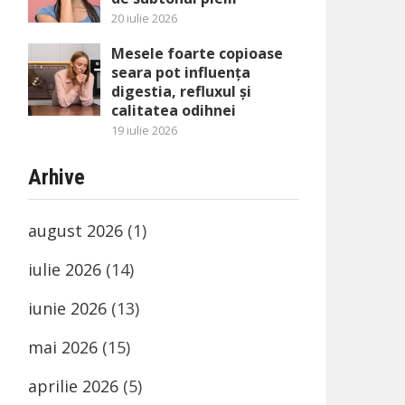
20 iulie 2026
Mesele foarte copioase
seara pot influența
digestia, refluxul și
calitatea odihnei
19 iulie 2026
Arhive
august 2026
(1)
iulie 2026
(14)
iunie 2026
(13)
mai 2026
(15)
aprilie 2026
(5)