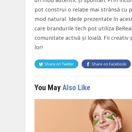
un mod autentic și spontan. Prin încu
pot construi o relație mai strânsă cu 
mod natural. Ideile prezentate în acest
care brandurile tech pot utiliza BeReal 
comunitate activă și loială. Fii creativ ș
lor!
Share on
Twitter
Share on
Facebook
You May
Also Like