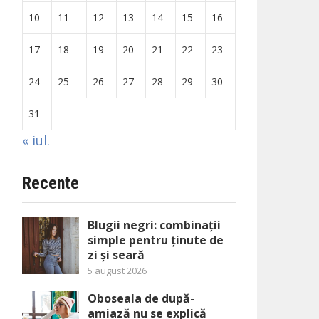
10
11
12
13
14
15
16
17
18
19
20
21
22
23
24
25
26
27
28
29
30
31
« iul.
Recente
Blugii negri: combinații
simple pentru ținute de
zi și seară
5 august 2026
Oboseala de după-
amiază nu se explică