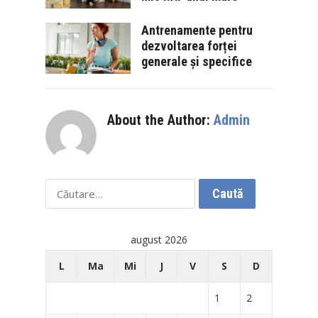
Antrenamente pentru
dezvoltarea forței
generale și specifice
About the Author:
Admin
Caută
după:
august 2026
L
Ma
Mi
J
V
S
D
1
2