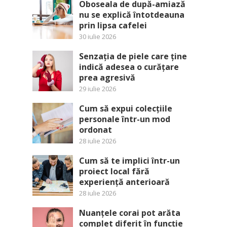
Oboseala de după-amiază
nu se explică întotdeauna
prin lipsa cafelei
30 iulie 2026
Senzația de piele care ține
indică adesea o curățare
prea agresivă
29 iulie 2026
Cum să expui colecțiile
personale într-un mod
ordonat
28 iulie 2026
Cum să te implici într-un
proiect local fără
experiență anterioară
28 iulie 2026
Nuanțele corai pot arăta
complet diferit în funcție