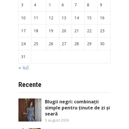
3
4
5
6
7
8
9
10
11
12
13
14
15
16
17
18
19
20
21
22
23
24
25
26
27
28
29
30
31
« iul.
Recente
Blugii negri: combinații
simple pentru ținute de zi și
seară
5 august 2026