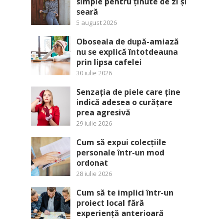
simple pentru ținute de zi și
seară
5 august 2026
Oboseala de după-amiază
nu se explică întotdeauna
prin lipsa cafelei
30 iulie 2026
Senzația de piele care ține
indică adesea o curățare
prea agresivă
29 iulie 2026
Cum să expui colecțiile
personale într-un mod
ordonat
28 iulie 2026
Cum să te implici într-un
proiect local fără
experiență anterioară