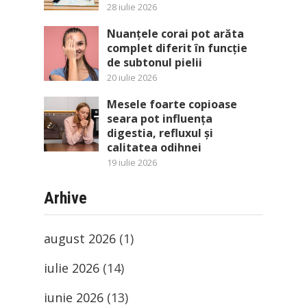
28 iulie 2026
Nuanțele corai pot arăta
complet diferit în funcție
de subtonul pielii
20 iulie 2026
Mesele foarte copioase
seara pot influența
digestia, refluxul și
calitatea odihnei
19 iulie 2026
Arhive
august 2026
(1)
iulie 2026
(14)
iunie 2026
(13)