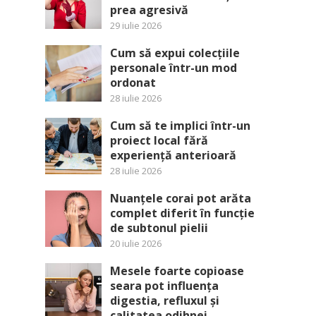
prea agresivă
29 iulie 2026
Cum să expui colecțiile
personale într-un mod
ordonat
28 iulie 2026
Cum să te implici într-un
proiect local fără
experiență anterioară
28 iulie 2026
Nuanțele corai pot arăta
complet diferit în funcție
de subtonul pielii
20 iulie 2026
Mesele foarte copioase
seara pot influența
digestia, refluxul și
calitatea odihnei