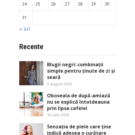
24
25
26
27
28
29
30
31
« iul.
Recente
Blugii negri: combinații
simple pentru ținute de zi și
seară
5 august 2026
Oboseala de după-amiază
nu se explică întotdeauna
prin lipsa cafelei
30 iulie 2026
Senzația de piele care ține
indică adesea o curățare