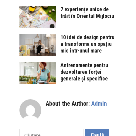
7 experiențe unice de
trăit în Orientul Mijlociu
10 idei de design pentru
a transforma un spațiu
mic într-unul mare
Antrenamente pentru
dezvoltarea forței
generale și specifice
About the Author:
Admin
Caută