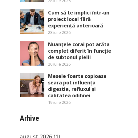
28 iulie 2026
Cum să te implici într-un
proiect local fără
experiență anterioară
28 iulie 2026
Nuanțele corai pot arăta
complet diferit în funcție
de subtonul pielii
20 iulie 2026
Mesele foarte copioase
seara pot influența
digestia, refluxul și
calitatea odihnei
19 iulie 2026
Arhive
august 2026
(1)